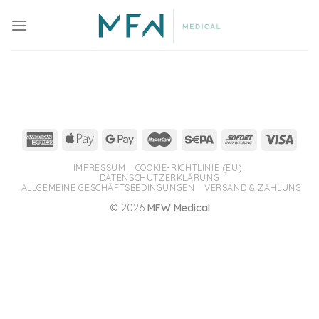
Skip
to
content
IMPRESSUM
COOKIE-RICHTLINIE (EU)
DATENSCHUTZERKLÄRUNG
ALLGEMEINE GESCHÄFTSBEDINGUNGEN
VERSAND & ZAHLUNG
© 2026
MFW Medical