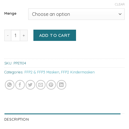
CLEAR
Menge
Promedor PRM 2406D FFP2 NR Kinder Masken, 5 Stück - Kinderm
ADD TO CART
SKU:
PPE1104
Categories:
FFP2 & FFP3 Masken
,
FFP2 Kindermasken
DESCRIPTION