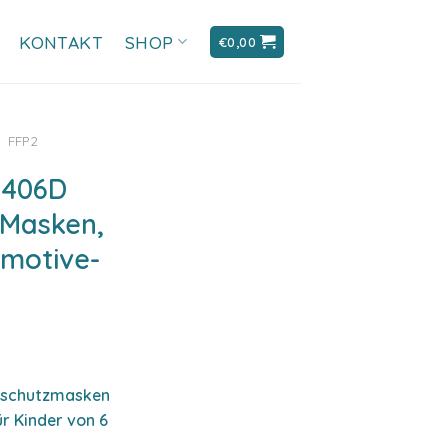
KONTAKT
SHOP
€
0,00
/
FFP2
2406D
 Masken,
rmotive-
mschutzmasken
ür Kinder von 6
.