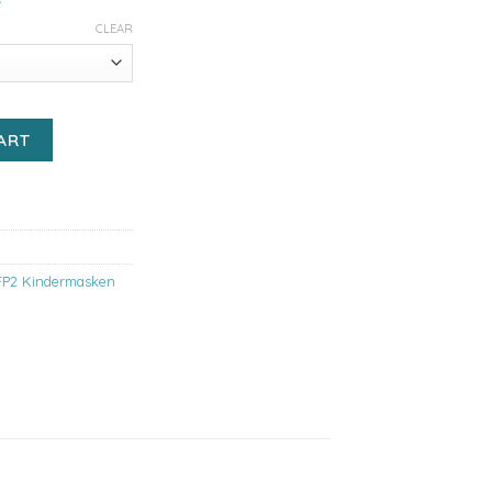
CLEAR
nder Masken, 5 Stück - Kindermotive- Mädchen quantity
ART
FP2 Kindermasken