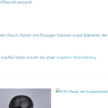
toffbeutel verpackt
olen, Rauch, festen und flüssigen Stäuben sowie Bakterien de
de kaufen? Dann nutzen Sie unser
Angebot Medi Delivery
.
Add to
Add
wishlist
wish