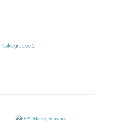
r Risikogruppe 2
 to
Add to
list
wishlist