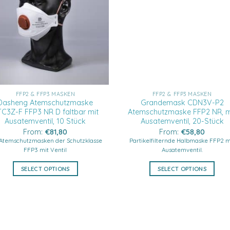
FFP2 & FFP3 MASKEN
FFP2 & FFP3 MASKEN
Dasheng Atemschutzmaske
Grandemask CDN3V-P2
C3Z-F FFP3 NR D faltbar mit
Atemschutzmaske FFP2 NR, m
Ausatemventil, 10 Stück
Ausatemventil, 20-Stück
From:
€
81,80
From:
€
58,80
 Atemschutzmasken der Schutzklasse
Partikelfilternde Halbmaske FFP2 m
FFP3 mit Ventil
Ausatemventil.
SELECT OPTIONS
SELECT OPTIONS