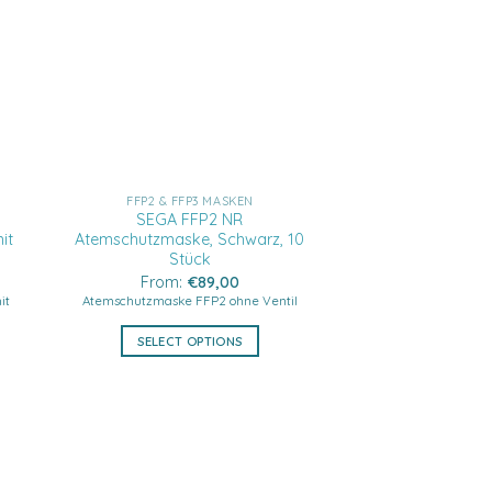
FFP2 & FFP3 MASKEN
FFP2 & FFP
SEGA FFP2 NR
Dasheng 
it
Atemschutzmaske, Schwarz, 10
Atemschutzmaske 
Stück
Ausatemventi
From:
€
89,00
From:
€
it
Atemschutzmaske FFP2 ohne Ventil
Hochwertige Atemsch
Vent
SELECT OPTIONS
SELECT O