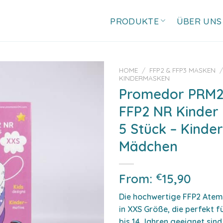
PRODUKTE
ÜBER UNS
HOME
/
FFP2 & FFP3 MASKEN
KINDERMASKEN
Promedor PRM
Add to
wishlist
FFP2 NR Kinder
5 Stück – Kinde
Mädchen
From:
€
15,90
Die hochwertige FFP2 Ate
in XXS Größe, die perfekt f
bis 14 Jahren geeignet sind