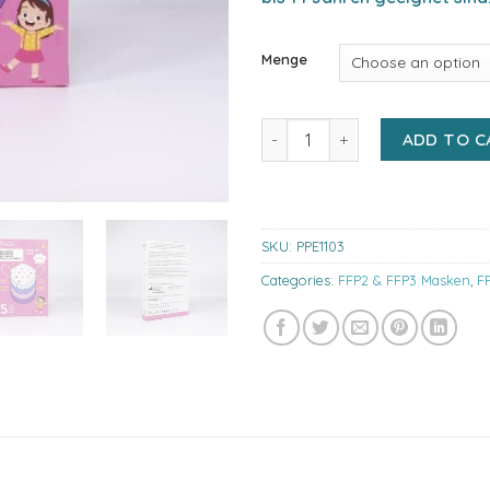
Menge
Promedor PRM2406D FFP2 NR Ki
ADD TO C
SKU:
PPE1103
Categories:
FFP2 & FFP3 Masken
,
F