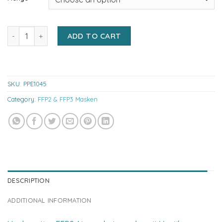
Dasheng DTC3Z-F Atemschutzmaske FFP2 NR D, mit Ausatemventi
ADD TO CART
SKU:
PPE1045
Category:
FFP2 & FFP3 Masken
DESCRIPTION
ADDITIONAL INFORMATION